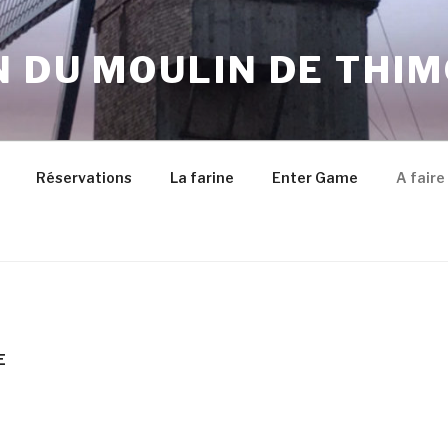
 DU MOULIN DE THI
Réservations
La farine
Enter Game
A faire
E